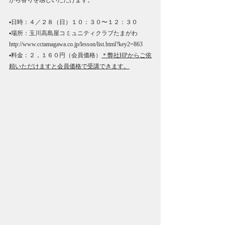
がら香りを感じいただけます。
▪️日時：４／２８（日）１０：３０〜１２：３０
▪️場所：玉川高島屋コミュニティクラブたまがわ　
http://www.cctamagawa.co.jp/lesson/list.html?key2=863
▪️料金：２，１６０円（会員価格）
＊弊社HPからご依
頼いただけますと会員価格で受講できます。